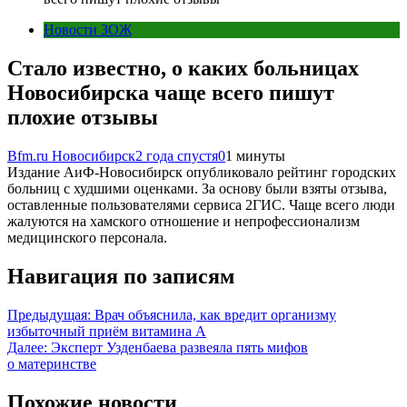
Новости ЗОЖ
Стало известно, о каких больницах
Новосибирска чаще всего пишут
плохие отзывы
Bfm.ru Новосибирск
2 года спустя
0
1 минуты
Издание АиФ-Новосибирск опубликовало рейтинг городских
больниц с худшими оценками. За основу были взяты отзыва,
оставленные пользователями сервиса 2ГИС. Чаще всего люди
жалуются на хамского отношение и непрофессионализм
медицинского персонала.
Навигация по записям
Предыдущая:
Врач объяснила, как вредит организму
избыточный приём витамина А
Далее:
Эксперт Узденбаева развеяла пять мифов
о материнстве
Похожие новости