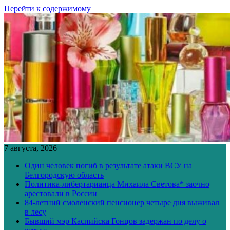
Перейти к содержимому
7 августа, 2026
Один человек погиб в результате атаки ВСУ на
Белгородскую область
Политика-либертарианца Михаила Светова* заочно
арестовали в России
84-летний смоленский пенсионер четыре дня выживал
в лесу
Бывший мэр Каспийска Гонцов задержан по делу о