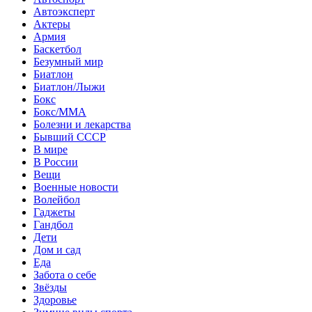
Автоэксперт
Актеры
Армия
Баскетбол
Безумный мир
Биатлон
Биатлон/Лыжи
Бокс
Бокс/MMA
Болезни и лекарства
Бывший СССР
В мире
В России
Вещи
Военные новости
Волейбол
Гаджеты
Гандбол
Дети
Дом и сад
Еда
Забота о себе
Звёзды
Здоровье