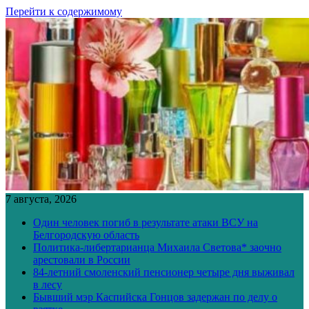
Перейти к содержимому
7 августа, 2026
Один человек погиб в результате атаки ВСУ на
Белгородскую область
Политика-либертарианца Михаила Светова* заочно
арестовали в России
84-летний смоленский пенсионер четыре дня выживал
в лесу
Бывший мэр Каспийска Гонцов задержан по делу о