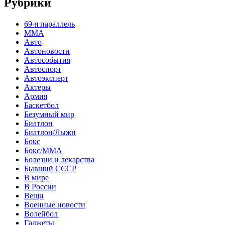
Рубрики
69-я параллель
MMA
Авто
Автоновости
Автособытия
Автоспорт
Автоэксперт
Актеры
Армия
Баскетбол
Безумный мир
Биатлон
Биатлон/Лыжи
Бокс
Бокс/MMA
Болезни и лекарства
Бывший СССР
В мире
В России
Вещи
Военные новости
Волейбол
Гаджеты