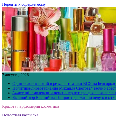
Перейти к содержимому
7 августа, 2026
Один человек погиб в результате атаки ВСУ на Белгород
Политика-либертарианца Михаила Светова* заочно арест
84-летний смоленский пенсионер четыре дня выживал в 
Бывший мэр Каспийска Гонцов задержан по делу о взятк
Красота парфюмерия косметика
Новостная рассылка