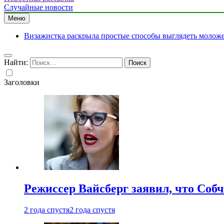
Случайные новости
Меню
Визажистка раскрыла простые способы выглядеть моложе 
Найти:
Заголовки
Режиссер Вайсберг заявил, что Собч
2 года спустя
2 года спустя