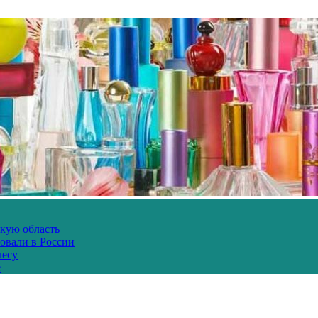
скую область
овали в России
лесу
е