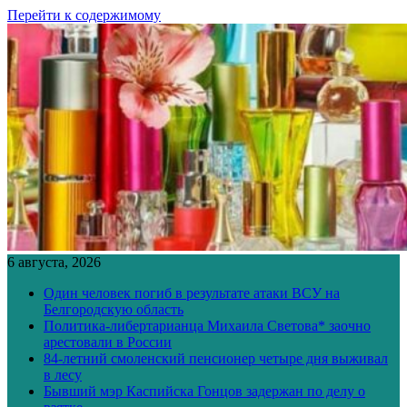
Перейти к содержимому
6 августа, 2026
Один человек погиб в результате атаки ВСУ на
Белгородскую область
Политика-либертарианца Михаила Светова* заочно
арестовали в России
84-летний смоленский пенсионер четыре дня выживал
в лесу
Бывший мэр Каспийска Гонцов задержан по делу о