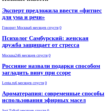
Эксперт предложила ввести «фитнес
для ума и речи»
Говорит Москва
6 месяцев спустя
0
Психолог Самбурский: женская
дружба защищает от стресса
Москва24
6 месяцев спустя
0
Россияне назвали подарки способом
загладить вину при ссоре
Lenta.ru
6 месяцев спустя
0
Ароматерапия: современные способы
использования эфирных масел
Just Talks
6 месяцев спустя
0