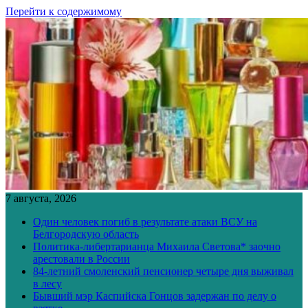
Перейти к содержимому
7 августа, 2026
Один человек погиб в результате атаки ВСУ на
Белгородскую область
Политика-либертарианца Михаила Светова* заочно
арестовали в России
84-летний смоленский пенсионер четыре дня выживал
в лесу
Бывший мэр Каспийска Гонцов задержан по делу о