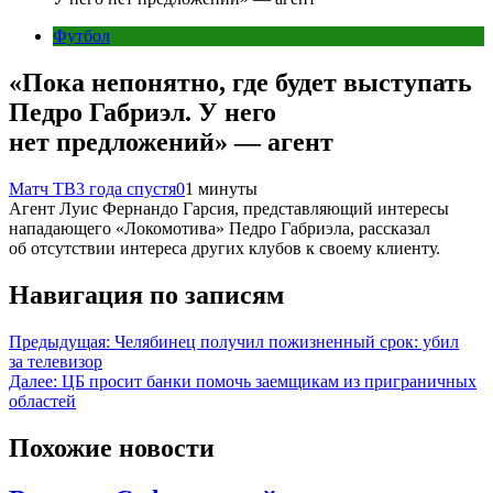
Футбол
«Пока непонятно, где будет выступать
Педро Габриэл. У него
нет предложений» — агент
Матч ТВ
3 года спустя
0
1 минуты
Агент Луис Фернандо Гарсия, представляющий интересы
нападающего «Локомотива» Педро Габриэла, рассказал
об отсутствии интереса других клубов к своему клиенту.
Навигация по записям
Предыдущая:
Челябинец получил пожизненный срок: убил
за телевизор
Далее:
ЦБ просит банки помочь заемщикам из приграничных
областей
Похожие новости