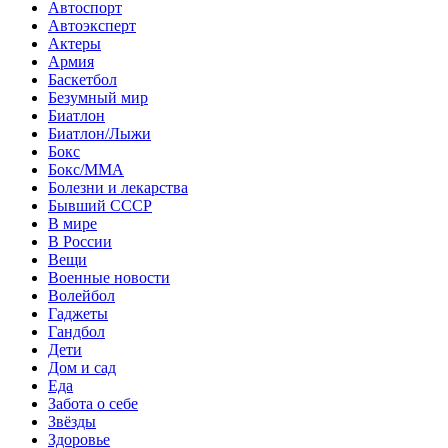
Автоспорт
Автоэксперт
Актеры
Армия
Баскетбол
Безумный мир
Биатлон
Биатлон/Лыжи
Бокс
Бокс/MMA
Болезни и лекарства
Бывший СССР
В мире
В России
Вещи
Военные новости
Волейбол
Гаджеты
Гандбол
Дети
Дом и сад
Еда
Забота о себе
Звёзды
Здоровье