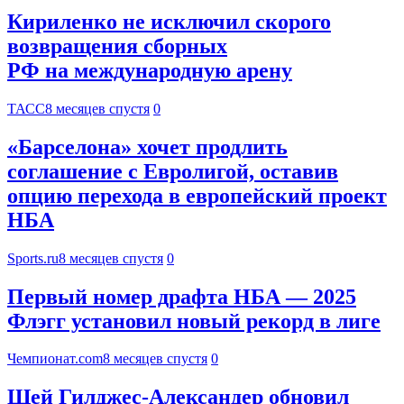
Кириленко не исключил скорого
возвращения сборных
РФ на международную арену
ТАСС
8 месяцев спустя
0
«Барселона» хочет продлить
соглашение с Евролигой, оставив
опцию перехода в европейский проект
НБА
Sports.ru
8 месяцев спустя
0
Первый номер драфта НБА — 2025
Флэгг установил новый рекорд в лиге
Чемпионат.com
8 месяцев спустя
0
Шей Гилджес-Александер обновил