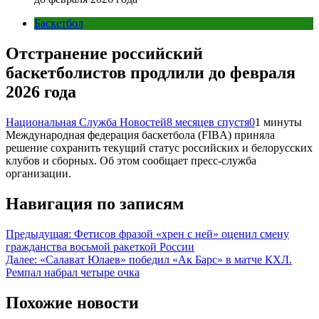
Баскетбол
Отстранение российский
баскетболистов продлили до февраля
2026 года
Национальная Служба Новостей
8 месяцев спустя
0
1 минуты
Международная федерация баскетбола (FIBA) приняла
решение сохранить текущий статус российских и белорусских
клубов и сборных. Об этом сообщает пресс-служба
организации.
Навигация по записям
Предыдущая:
Фетисов фразой «хрен с ней» оценил смену
гражданства восьмой ракеткой России
Далее:
«Салават Юлаев» победил «Ак Барс» в матче КХЛ.
Ремпал набрал четыре очка
Похожие новости