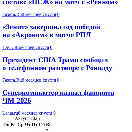
составе «ПСЖ» на матч с «Ренном»
Газета.Ru
8 месяцев спустя
0
«Зенит» завершил год победой
на «Акроном» в матче РПЛ
ТАСС
8 месяцев спустя
0
Президент США Трамп сообщил
о телефонном разговоре с Роналду
Газета.Ru
8 месяцев спустя
0
Суперкомпьютер назвал фаворита
ЧМ-2026
Lenta.ru
8 месяцев спустя
0
Август 2026
Пн
Вт
Ср
Чт
Пт
Сб
Вс
1
2