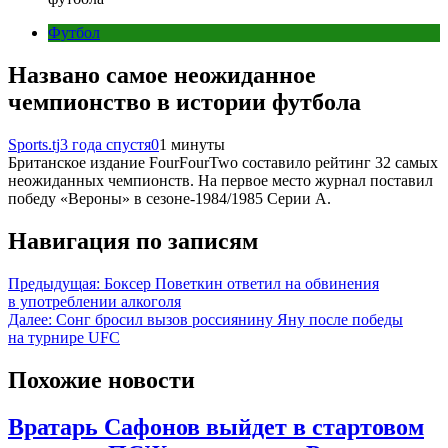
Футбол
Названо самое неожиданное
чемпионство в истории футбола
Sports.tj
3 года спустя
0
1 минуты
Британское издание FourFourTwo составило рейтинг 32 самых
неожиданных чемпионств. На первое место журнал поставил
победу «Вероны» в сезоне-1984/1985 Серии А.
Навигация по записям
Предыдущая:
Боксер Поветкин ответил на обвинения
в употреблении алкоголя
Далее:
Сонг бросил вызов россиянину Яну после победы
на турнире UFC
Похожие новости
Вратарь Сафонов выйдет в стартовом