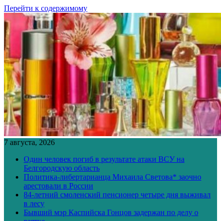
Перейти к содержимому
7 августа, 2026
Один человек погиб в результате атаки ВСУ на
Белгородскую область
Политика-либертарианца Михаила Светова* заочно
арестовали в России
84-летний смоленский пенсионер четыре дня выживал
в лесу
Бывший мэр Каспийска Гонцов задержан по делу о