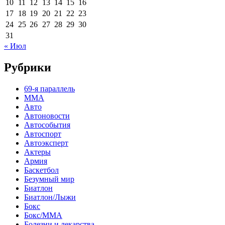
10
11
12
13
14
15
16
17
18
19
20
21
22
23
24
25
26
27
28
29
30
31
« Июл
Рубрики
69-я параллель
MMA
Авто
Автоновости
Автособытия
Автоспорт
Автоэксперт
Актеры
Армия
Баскетбол
Безумный мир
Биатлон
Биатлон/Лыжи
Бокс
Бокс/MMA
Болезни и лекарства