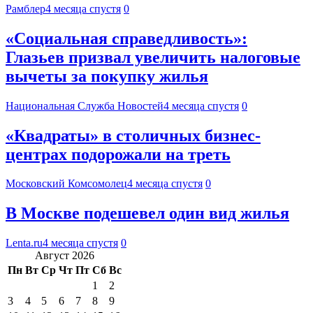
Рамблер
4 месяца спустя
0
«Социальная справедливость»:
Глазьев призвал увеличить налоговые
вычеты за покупку жилья
Национальная Служба Новостей
4 месяца спустя
0
«Квадраты» в столичных бизнес-
центрах подорожали на треть
Московский Комсомолец
4 месяца спустя
0
В Москве подешевел один вид жилья
Lenta.ru
4 месяца спустя
0
Август 2026
Пн
Вт
Ср
Чт
Пт
Сб
Вс
1
2
3
4
5
6
7
8
9