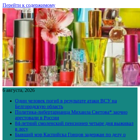
Перейти к содержимому
6 августа, 2026
Один человек погиб в результате атаки ВСУ на
Белгородскую область
Политика-либертарианца Михаила Светова* заочно
арестовали в России
84-летний смоленский пенсионер четыре дня выживал
в лесу
Бывший мэр Каспийска Гонцов задержан по делу о