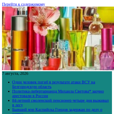
Перейти к содержимому
7 августа, 2026
Один человек погиб в результате атаки ВСУ на
Белгородскую область
Политика-либертарианца Михаила Светова* заочно
арестовали в России
84-летний смоленский пенсионер четыре дня выживал
в лесу
Бывший мэр Каспийска Гонцов задержан по делу о