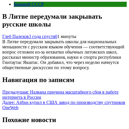
Бывший СССР
В Литве передумали закрывать
русские школы
Глеб Палехов
3 года спустя
0
1 минуты
В Литве передумали закрывать школы для национальных
меньшинств с русским языком обучения — соответствующий
вопрос отложен из-за нехватки обычных литовских школ,
рассказал министр образования, науки и спорта республики
Гинтаутас Якштас. Он добавил, что через неделю начнутся
общественные дискуссии по этому вопросу.
Навигация по записям
Предыдущая:
Названа причина масштабного сбоя в работе
интернета в России
Далее:
Airbus купил в США завод по производству спутников
OneWeb
Похожие новости