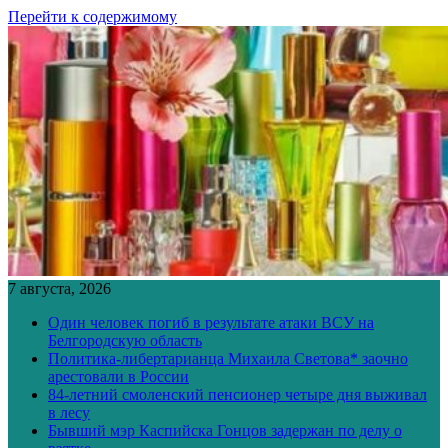
Перейти к содержимому
7 августа, 2026
Один человек погиб в результате атаки ВСУ на
Белгородскую область
Политика-либертарианца Михаила Светова* заочно
арестовали в России
84-летний смоленский пенсионер четыре дня выживал
в лесу
Бывший мэр Каспийска Гонцов задержан по делу о