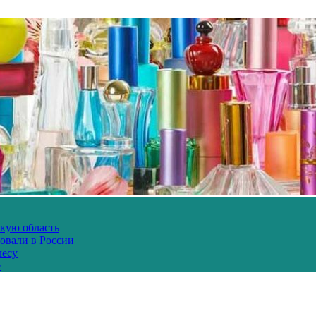
скую область
овали в России
лесу
е