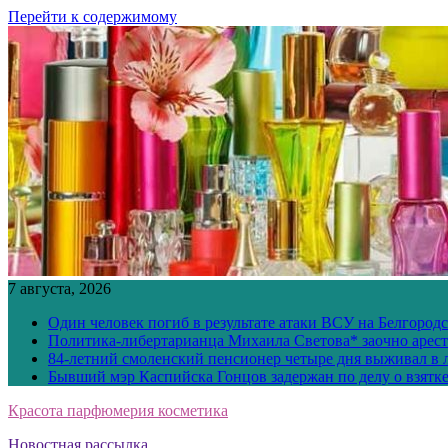
Перейти к содержимому
7 августа, 2026
Один человек погиб в результате атаки ВСУ на Белгород
Политика-либертарианца Михаила Светова* заочно арест
84-летний смоленский пенсионер четыре дня выживал в 
Бывший мэр Каспийска Гонцов задержан по делу о взятк
Красота парфюмерия косметика
Новостная рассылка