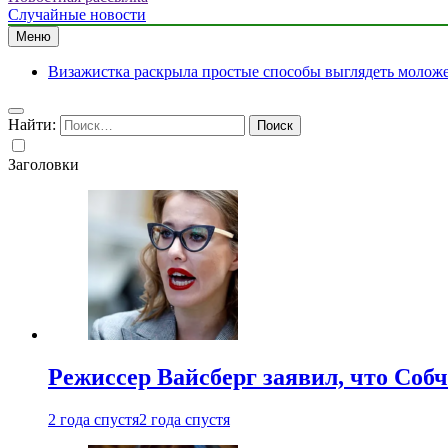
Случайные новости
Меню
Визажистка раскрыла простые способы выглядеть моложе 
Найти:
Заголовки
Режиссер Вайсберг заявил, что Собч
2 года спустя
2 года спустя