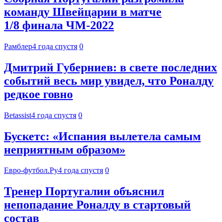
команду Швейцарии в матче
1/8 финала ЧМ-2022
Рамблер
4 года спустя
0
Дмитрий Губерниев: в свете последних
событий весь мир увидел, что Роналду
редкое говно
Betassist
4 года спустя
0
Бускетс: «Испания вылетела самым
неприятным образом»
Евро-футбол.Ру
4 года спустя
0
​Тренер Португалии объяснил
непопадание Роналду в стартовый
состав