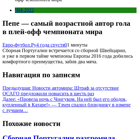
ЧМ-2022
Пепе — самый возрастной автор гола
в плей-офф чемпионата мира
Евро-футбол.Ру
4 года спустя
0
1 минуты
Сборная Португалии встречается со сборной Швейцарии,
и уже в первом тайме чемпионы Европы 2016 года добились
комфортного преимущества, забив два мяча.
Навигация по записям
Предыдущая:
Новости автомира: Штраф за отсутствие
ОСАГО предложили повысить в шесть раз
Далее:
«Провела ночь с Чонгуком. На ней был его ободок,
купленный в Катаре!» — Тэхен спалил блондинку в измене
с лучшим…
Похожие новости
Сборная Португалии разгромила