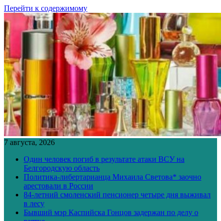
Перейти к содержимому
7 августа, 2026
Один человек погиб в результате атаки ВСУ на
Белгородскую область
Политика-либертарианца Михаила Светова* заочно
арестовали в России
84-летний смоленский пенсионер четыре дня выживал
в лесу
Бывший мэр Каспийска Гонцов задержан по делу о