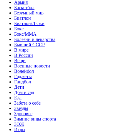
Армия
Баскетбол
Безумный мир
Биатлон
Биатлон/Лыжи
Бокс
Бокс/MMA
Болезни и лекарства
Бывший СССР
В мире
В России
Вещи
Военные новости
Волейбол
Гаджеты
Гандбол
Дети
Дом и сад
Еда
Забота о себе
Звёзды
Здоровье
Зимние виды спорта
ЗОЖ
Игры