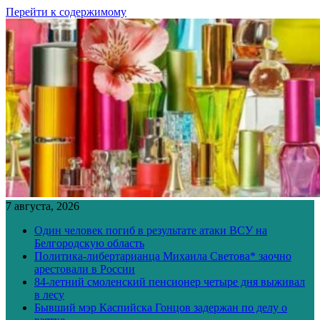
Перейти к содержимому
7 августа, 2026
Один человек погиб в результате атаки ВСУ на
Белгородскую область
Политика-либертарианца Михаила Светова* заочно
арестовали в России
84-летний смоленский пенсионер четыре дня выживал
в лесу
Бывший мэр Каспийска Гонцов задержан по делу о