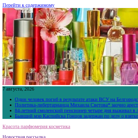
Перейти к содержимому
7 августа, 2026
Один человек погиб в результате атаки ВСУ на Белгород
Политика-либертарианца Михаила Светова* заочно арест
84-летний смоленский пенсионер четыре дня выживал в 
Бывший мэр Каспийска Гонцов задержан по делу о взятк
Красота парфюмерия косметика
Новостная рассылка