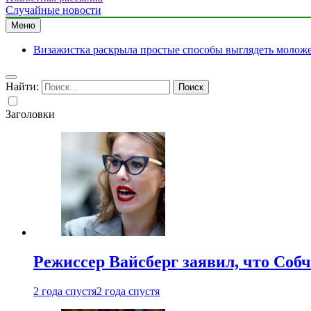
Случайные новости
Меню
Визажистка раскрыла простые способы выглядеть моложе 
Найти:
Заголовки
Режиссер Вайсберг заявил, что Собч
2 года спустя
2 года спустя