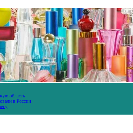
скую область
овали в России
лесу
е