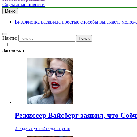
Случайные новости
Меню
Визажистка раскрыла простые способы выглядеть моложе 
Найти:
Заголовки
Режиссер Вайсберг заявил, что Собч
2 года спустя
2 года спустя