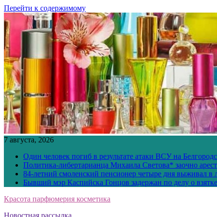
Перейти к содержимому
7 августа, 2026
Один человек погиб в результате атаки ВСУ на Белгород
Политика-либертарианца Михаила Светова* заочно арест
84-летний смоленский пенсионер четыре дня выживал в 
Бывший мэр Каспийска Гонцов задержан по делу о взятк
Красота парфюмерия косметика
Новостная рассылка