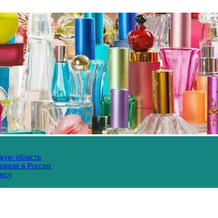
скую область
овали в России
лесу
е